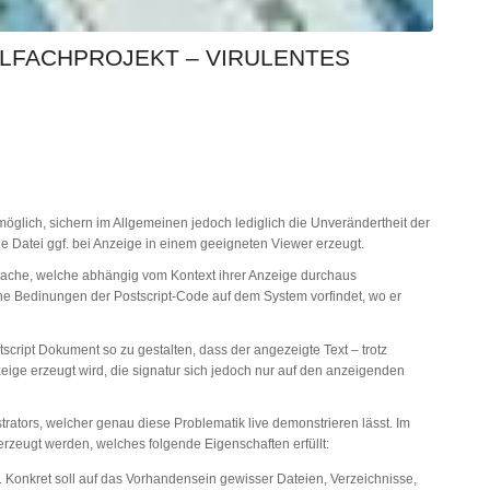
LFACHPROJEKT – VIRULENTES
 möglich, sichern im Allgemeinen jedoch lediglich die Unverändertheit der
 die Datei ggf. bei Anzeige in einem geeigneten Viewer erzeugt.
prache, welche abhängig vom Kontext ihrer Anzeige durchaus
he Bedinungen der Postscript-Code auf dem System vorfindet, wo er
stscript Dokument so zu gestalten, dass der angezeigte Text – trotz
eige erzeugt wird, die signatur sich jedoch nur auf den anzeigenden
trators, welcher genau diese Problematik live demonstrieren lässt. Im
 erzeugt werden, welches folgende Eigenschaften erfüllt:
Konkret soll auf das Vorhandensein gewisser Dateien, Verzeichnisse,