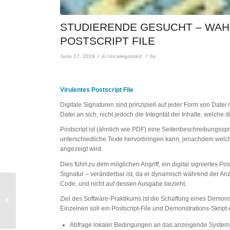
STUDIERENDE GESUCHT – WAH
POSTSCRIPT FILE
/
/
June 17, 2019
in
Uncategorized
by
Virulentes Postscript File
Digitale Signaturen sind prinzipiell auf jeder Form von Datei
Datei an sich, nicht jedoch die Integrität der Inhalte, welche
Postscript ist (ähnlich wie PDF) eine Seitenbeschreibungss
unterschiedliche Texte hervorbringen kann, jenachdem welc
angezeigt wird.
Dies führt zu dem möglichen Angriff, ein digital signiertes Po
Signatur – veränderbar ist, da er dynamisch während der Anz
Code, und nicht auf dessen Ausgabe bezieht.
Studierende gesucht –
Masterarbeit AINF –
Ziel des Software-Praktikums ist die Schaffung eines Demons
Simulation of Critical
Einzelnen soll ein Postscript-File und Demonstrations-Skript
Infras...
Abfrage lokaler Bedingungen an das anzeigende System. 