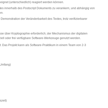
eeignet (unterschiedlich) reagiert werden können.
xtes innerhalb des Postscript Dokuments zu verankern, und abhängig von
en.
 Demonstration der Veränderbarkeit des Textes, trotz verifizierbarer
sse über Kryptographie erforderlich; der Mechanismus der digitalen
ziell oder frei verfügbare Software-Werkzeuge genutzt werden.
t. Das Projekt kann als Software-Praktikum in einem Team von 2-3
n Umfang)
szeit)