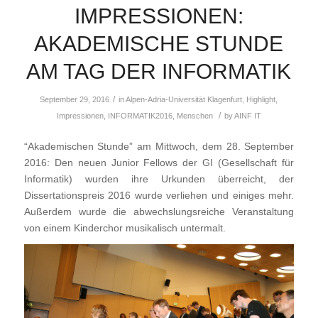
IMPRESSIONEN:
AKADEMISCHE STUNDE
AM TAG DER INFORMATIK
/
September 29, 2016
in
Alpen-Adria-Universität Klagenfurt
,
Highlight
,
/
Impressionen
,
INFORMATIK2016
,
Menschen
by
AINF IT
“Akademischen Stunde” am Mittwoch, dem 28. September
2016: Den neuen Junior Fellows der GI (Gesellschaft für
Informatik) wurden ihre Urkunden überreicht, der
Dissertationspreis 2016 wurde verliehen und einiges mehr.
Außerdem wurde die abwechslungsreiche Veranstaltung
von einem Kinderchor musikalisch untermalt.