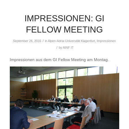
IMPRESSIONEN: GI
FELLOW MEETING
/
September 26, 2016
in
Alpen-Adria-Universität Klagenfurt
,
Impressionen
/
by
AINF IT
Impressionen aus dem GI Fellow Meeting am Montag.