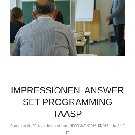
IMPRESSIONEN: ANSWER
SET PROGRAMMING
TAASP
/
/
September 26, 2016
in
Impressionen
,
INFORMATIK2016
,
KI2016
by
AINF
IT