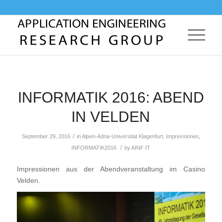
INFORMATIK 2016: ABEND
IN VELDEN
/
September 29, 2016
in
Alpen-Adria-Universität Klagenfurt
,
Impressionen
,
/
INFORMATIK2016
by
AINF IT
Impressionen aus der Abendveranstaltung im Casino
Velden.