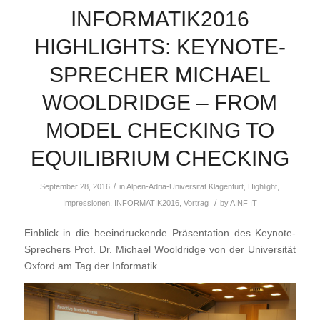
INFORMATIK2016
HIGHLIGHTS: KEYNOTE-
SPRECHER MICHAEL
WOOLDRIDGE – FROM
MODEL CHECKING TO
EQUILIBRIUM CHECKING
/
September 28, 2016
in
Alpen-Adria-Universität Klagenfurt
,
Highlight
,
/
Impressionen
,
INFORMATIK2016
,
Vortrag
by
AINF IT
Einblick in die beeindruckende Präsentation des Keynote-
Sprechers Prof. Dr. Michael Wooldridge von der Universität
Oxford am Tag der Informatik.