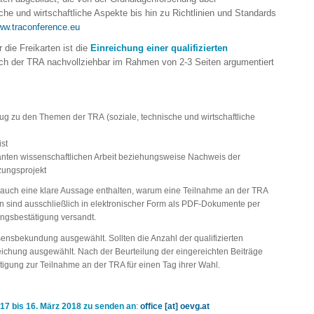
he und wirtschaftliche Aspekte bis hin zu Richtlinien und Standards
w.traconference.eu
die Freikarten ist die
Einreichung einer qualifizierten
such der TRA nachvollziehbar im Rahmen von 2-3 Seiten argumentiert
ug zu den Themen der TRA (soziale, technische und wirtschaftliche
st
lanten wissenschaftlichen Arbeit beziehungsweise Nachweis der
zungsprojekt
ll auch eine klare Aussage enthalten, warum eine Teilnahme an der TRA
gen sind ausschließlich in elektronischer Form als PDF-Dokumente per
angsbestätigung versandt.
sensbekundung ausgewählt. Sollten die Anzahl der qualifizierten
eichung ausgewählt. Nach der Beurteilung der eingereichten Beiträge
igung zur Teilnahme an der TRA für einen Tag ihrer Wahl.
7 bis 16. März 2018 zu senden an
:
office [at] oevg.at