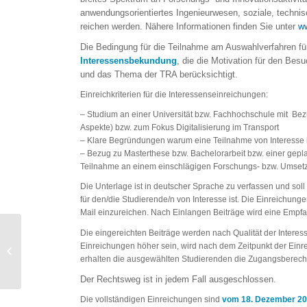
anwendungsorientiertes Ingenieurwesen, soziale, technisc
reichen werden. Nähere Informationen finden Sie unter
ww
Die Bedingung für die Teilnahme am Auswahlverfahren für 
Interessensbekundung
, die die Motivation für den Be
und das Thema der TRA berücksichtigt.
Einreichkriterien für die Interessenseinreichungen:
– Studium an einer Universität bzw. Fachhochschule mit Bez
Aspekte) bzw. zum Fokus Digitalisierung im Transport
– Klare Begründungen warum eine Teilnahme von Interesse i
– Bezug zu Masterthese bzw. Bachelorarbeit bzw. einer gep
Teilnahme an einem einschlägigen Forschungs- bzw. Umset
Die Unterlage ist in deutscher Sprache zu verfassen und so
für den/die Studierende/n von Interesse ist. Die Einreichun
Mail einzureichen. Nach Einlangen Beiträge wird eine Empf
Die eingereichten Beiträge werden nach Qualität der Interes
inspire! BUILD YOUR
Einreichungen höher sein, wird nach dem Zeitpunkt der Einr
BUSINESS
erhalten die ausgewählten Studierenden die Zugangsberecht
Der Rechtsweg ist in jedem Fall ausgeschlossen.
Die vollständigen Einreichungen sind
vom 18. Dezember 201