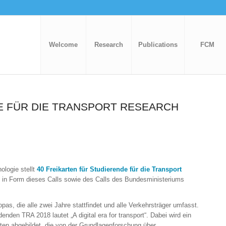
Welcome
Research
Publications
FCM
E FÜR DIE TRANSPORT RESEARCH
ologie stellt
40 Freikarten für Studierende für die Transport
t in Form dieses Calls sowie des Calls des Bundesministeriums
as, die alle zwei Jahre stattfindet und alle Verkehrsträger umfasst.
enden TRA 2018 lautet „A digital era for transport“. Dabei wird ein
ten abgebildet, die von der Grundlagenforschung über