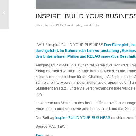
WWF: Programme
INSPIRE! BUILD YOUR BUSINES
Officer Klima & Energie
/
/
December 20, 2017
in
Uncategorized
by
AAU
/
inspire! BUILD YOUR BUSINESS
Das Planspiel „in
durchgeführt. Im Rahmen der Lehrveranstaltung „Busines
den Unternehmen Philips und KELAG innovative Geschäft
Ausgangspunkt des Spiels „inspire! waren zwei konkrete Fra
Kelag erarbeitet wurden. 3 Tage lang entwickelten die Teams
zukunftsorientierte Ideen für die Challenge. Auf spielerisc
zahlreiche Interviews mit potenziellen Zielgruppen geführt
Studierenden statt. Für die vielversprechendste Idee wurde 
Jury
bestehend aus Vertretern des Instituts für Innovationsmana
Energiemanagement sowie addIT präsentiert und das Siegerp
Der Beitrag
inspire! BUILD YOUR BUSINESS
erschien zuers
Source: AAU TEWI
Tags:
news