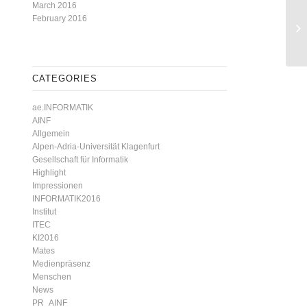
March 2016
Fr
February 2016
Tr
20
CATEGORIES
ae.INFORMATIK
AINF
Allgemein
Alpen-Adria-Universität Klagenfurt
Gesellschaft für Informatik
Highlight
Impressionen
INFORMATIK2016
Institut
ITEC
KI2016
Mates
Medienpräsenz
Menschen
News
PR_AINF