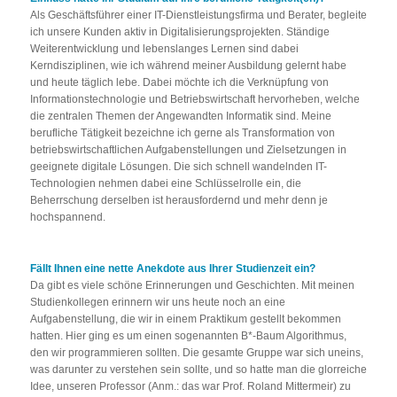
Als Geschäftsführer einer IT-Dienstleistungsfirma und Berater, begleite
ich unsere Kunden aktiv in Digitalisierungsprojekten. Ständige
Weiterentwicklung und lebenslanges Lernen sind dabei
Kerndisziplinen, wie ich während meiner Ausbildung gelernt habe
und heute täglich lebe. Dabei möchte ich die Verknüpfung von
Informationstechnologie und Betriebswirtschaft hervorheben, welche
die zentralen Themen der Angewandten Informatik sind. Meine
berufliche Tätigkeit bezeichne ich gerne als Transformation von
betriebswirtschaftlichen Aufgabenstellungen und Zielsetzungen in
geeignete digitale Lösungen. Die sich schnell wandelnden IT-
Technologien nehmen dabei eine Schlüsselrolle ein, die
Beherrschung derselben ist herausfordernd und mehr denn je
hochspannend.
Fällt Ihnen eine nette Anekdote aus Ihrer Studienzeit ein?
Da gibt es viele schöne Erinnerungen und Geschichten. Mit meinen
Studienkollegen erinnern wir uns heute noch an eine
Aufgabenstellung, die wir in einem Praktikum gestellt bekommen
hatten. Hier ging es um einen sogenannten B*-Baum Algorithmus,
den wir programmieren sollten. Die gesamte Gruppe war sich uneins,
was darunter zu verstehen sein sollte, und so hatte man die glorreiche
Idee, unseren Professor (Anm.: das war Prof. Roland Mittermeir) zu