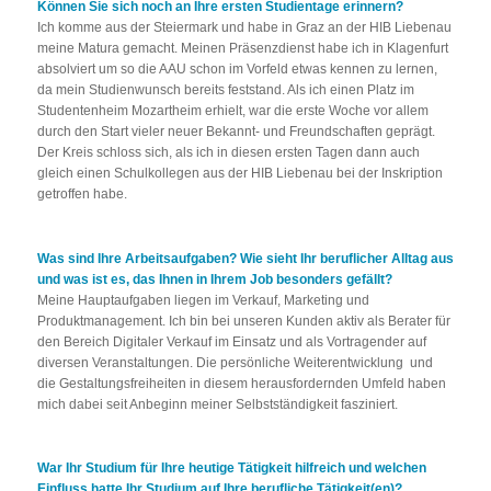
Können Sie sich noch an Ihre ersten Studientage erinnern?
Ich komme aus der Steiermark und habe in Graz an der HIB Liebenau
meine Matura gemacht. Meinen Präsenzdienst habe ich in Klagenfurt
absolviert um so die AAU schon im Vorfeld etwas kennen zu lernen,
da mein Studienwunsch bereits feststand. Als ich einen Platz im
Studentenheim Mozartheim erhielt, war die erste Woche vor allem
durch den Start vieler neuer Bekannt- und Freundschaften geprägt.
Der Kreis schloss sich, als ich in diesen ersten Tagen dann auch
gleich einen Schulkollegen aus der HIB Liebenau bei der Inskription
getroffen habe.
Was sind Ihre Arbeitsaufgaben? Wie sieht Ihr beruflicher Alltag aus
und was ist es, das Ihnen in Ihrem Job besonders gefällt?
Meine Hauptaufgaben liegen im Verkauf, Marketing und
Produktmanagement. Ich bin bei unseren Kunden aktiv als Berater für
den Bereich Digitaler Verkauf im Einsatz und als Vortragender auf
diversen Veranstaltungen. Die persönliche Weiterentwicklung und
die Gestaltungsfreiheiten in diesem herausfordernden Umfeld haben
mich dabei seit Anbeginn meiner Selbstständigkeit fasziniert.
War Ihr Studium für Ihre heutige Tätigkeit hilfreich und welchen
Einfluss hatte Ihr Studium auf Ihre berufliche Tätigkeit(en)?