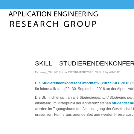
SKILL – STUDIERENDENKONFE
/
/
February 29, 2016
in
INFORMATIK2016
,
Skill
by
AINF IT
Die
Studierendenkonferenz Informatik (kurz SKILL 2016)
f
für Informatik statt (29.-30. September 2016 an der Alpen-Adri
Die Skill richtet sich an alle
Studentinnen und Studenten der 
Informatik
. Im Mittelpunkt der Konferenz stehen
studentische
werden im Tagungsband der Jahrestagung der Gesellschaft fü
präsentiert. Für herausragende Beiträge werden Preise ausg