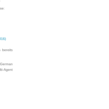
.
se:
016)
 bereits
 German
ti-Agent