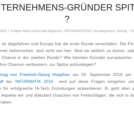
TERNEHMENS-GRÜNDER SPI
?
/
/
 2016
in
Alpen-Adria-Universität Klagenfurt
,
INFORMATIK2016
,
Uncategorized
,
Vortrag
b
 ist abgefahren und Europa hat die erste Runde verschlafen. Die Fir
ernet beherrschen, sind nicht von hier. Sind wir wirklich zu dumm, od
e Chance in der zweiten Runde? Wie könnten Gründer europäischer 
ihre Chancen verbessern, zur Spitze aufzusteigen?
trag von Friedrich-Georg Hoepfner
am 29. September 2016 am
aft
der
INFORMATIK 2016
wird auf diese Fragen eingehen und
ien für erfolgreiche Hi-Tech Gründungen präsentieren. Er geht aber 
e Aspekte ein und diskutiert Ursachen von Fehlschlägen, die sich in d
 haben.