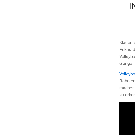
I
Klagenf
Fokus d
Volleyb
Gange.
Volleybo
Roboter
machen u
zu erke