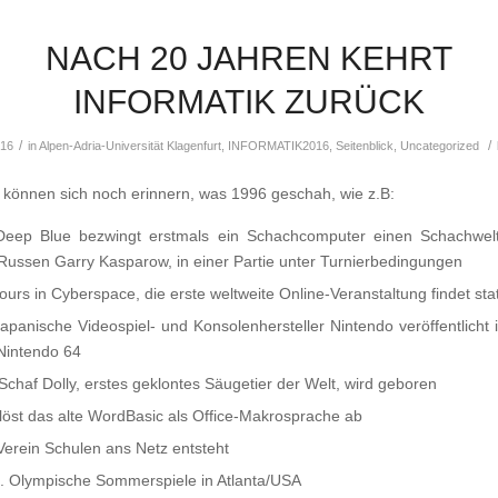
NACH 20 JAHREN KEHRT
INFORMATIK ZURÜCK
/
/
016
in
Alpen-Adria-Universität Klagenfurt
,
INFORMATIK2016
,
Seitenblick
,
Uncategorized
können sich noch erinnern, was 1996 geschah, wie z.B:
Deep Blue
bezwingt erstmals ein Schachcomputer einen Schachwelt
Russen Garry Kasparow, in einer Partie unter Turnierbedingungen
ours in Cyberspace, die erste weltweite Online-Veranstaltung findet stat
japanische Videospiel- und Konsolenhersteller Nintendo veröffentlicht
Nintendo 64
Schaf Dolly, erstes geklontes Säugetier der Welt, wird geboren
löst das alte WordBasic als Office-Makrosprache ab
Verein Schulen ans Netz entsteht
. Olympische Sommerspiele in Atlanta/USA