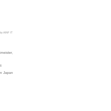
by
AINF IT
meister,
t
 in Japan