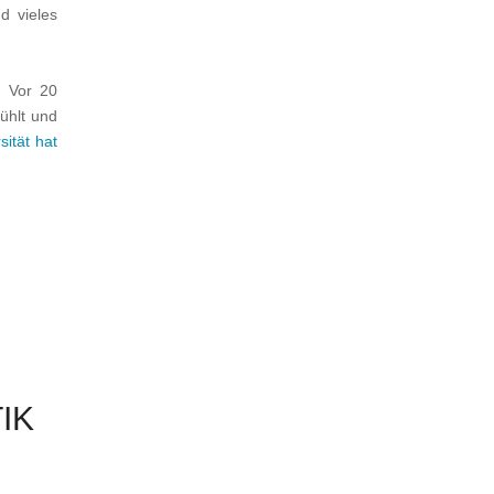
d vieles
 Vor 20
wühlt und
sität hat
IK