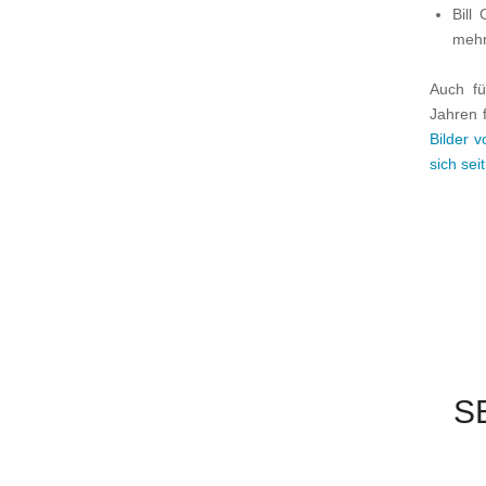
Bill
meh
Auch f
Jahren f
Bilder v
sich sei
S