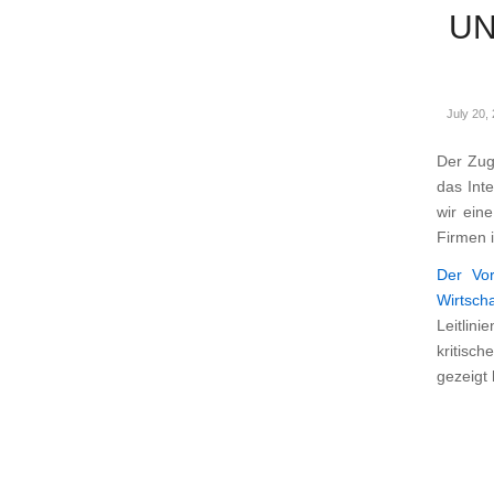
UN
July 20,
Der Zug
das Int
wir ein
Firmen 
Der Vor
Wirtsch
Leitlin
kritisch
gezeigt