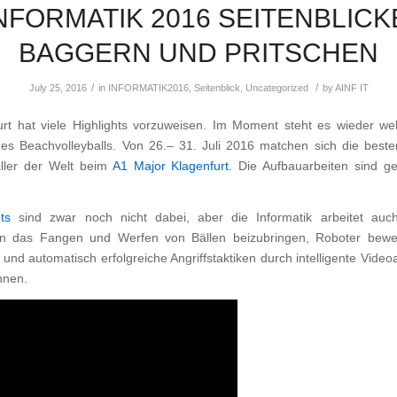
NFORMATIK 2016 SEITENBLICK
BAGGERN UND PRITSCHEN
/
/
July 25, 2016
in
INFORMATIK2016
,
Seitenblick
,
Uncategorized
by
AINF IT
urt hat viele Highlights vorzuweisen. Im Moment steht es wieder wel
es Beachvolleyballs. Von 26.
–
31. Juli 2016 matchen sich die best
aller der Welt beim
A1 Major Klagenfurt
. Die Aufbauarbeiten sind g
ts
sind zwar noch nicht dabei, aber die Informatik arbeitet auc
n das Fangen und Werfen von Bällen beizubringen, Roboter bewe
nd automatisch erfolgreiche Angriffstaktiken durch intelligente Vide
nnen.