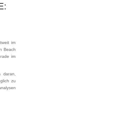
E:
tweit im
en Beach
erade im
h daran,
glich zu
oanalysen