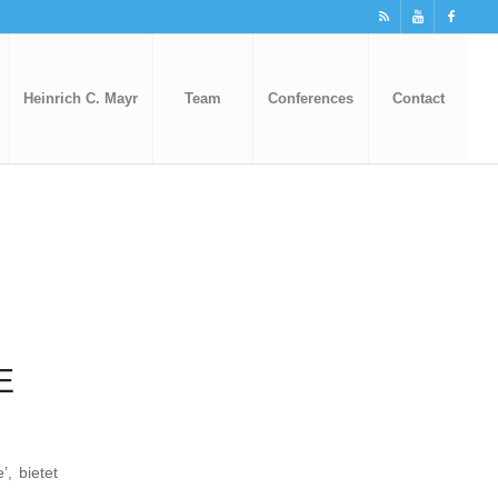
Heinrich C. Mayr
Team
Conferences
Contact
E
’, bietet