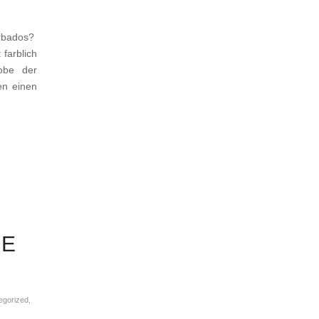
rbados?
 farblich
obe der
en einen
HE
egorized
,