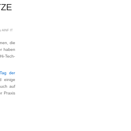
TZE
y
AINF IT
men, die
er haben
Hi-Tech-
Tag der
 einige
auch auf
er Praxis