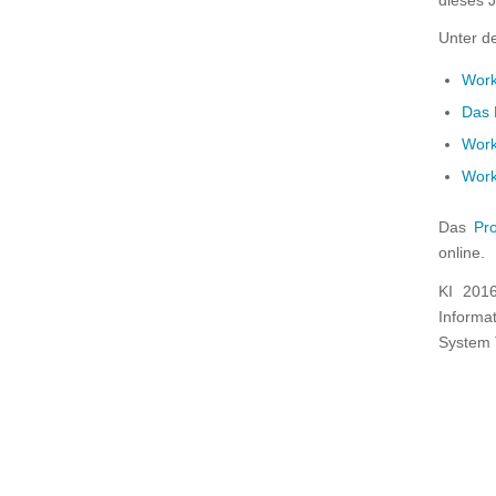
dieses 
Unter d
Work
Das 
Work
Work
Das
Pr
online.
KI 201
Informa
System 