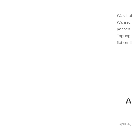
Was ha
Wahrsche
passen
Tagungs
flotten 
A
April 26,