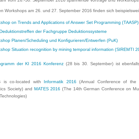
Jahr vom 26.-30. September 2016 spannende Vorträge und Workshops
en Workshops am 26. und 27. September 2016 finden sich beispielswei
shop on Trends and Applications of Answer Set Programming (TAASP)
Deduktionstreffen der Fachgruppe Deduktionssysteme
shop Planen/Scheduling und Konfigurieren/Entwerfen (PuK)
shop Situation recognition by mining temporal information (SIREMTI 2
ogramm der KI 2016 Konferenz
(28 bis 30. September) ist ebenfalls
6 is co-located with
Informatik 2016
(Annual Conference of the
tics Society) and
MATES 2016
(The 14th German Conference on Mul
Technologies)