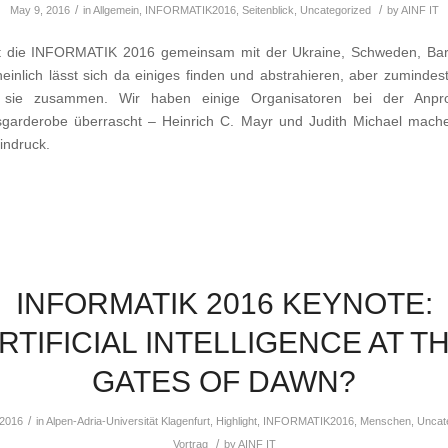
/
/
May 9, 2016
in
Allgemein
,
INFORMATIK2016
,
Seitenblick
,
Uncategorized
by
AINF IT
t die INFORMATIK 2016 gemeinsam mit der Ukraine, Schweden, Ba
inlich lässt sich da einiges finden und abstrahieren, aber zumindest
 sie zusammen. Wir haben einige Organisatoren bei der Anpr
garderobe überrascht – Heinrich C. Mayr und Judith Michael mach
Eindruck.
INFORMATIK 2016 KEYNOTE:
RTIFICIAL INTELLIGENCE AT T
GATES OF DAWN?
/
 2016
in
Alpen-Adria-Universität Klagenfurt
,
Highlight
,
INFORMATIK2016
,
Menschen
,
Uncat
/
Vortrag
by
AINF IT