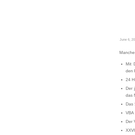
June 6, 2
Manche 
Mit
den 
24 H
Der 
das 
Das 
VBA 
Der 
XXVI