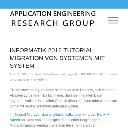
INFORMATIK 2016 TUTORIAL:
MIGRATION VON SYSTEMEN MIT
SYSTEM
/
April 12, 2016
in
Alpen-Adria-Universität Klagenfurt
,
INFORMATIK2016
,
Tutorial
,
/
Uncategorized
by
AINF IT
Etliche Anwendungsbetriebe stehen vor dem Problem, sich von ihrer
Altlasten zu befreien. Es kann sein, dass sie ihre alten Daten
migrieren wollen, ihren alten Code ablösen möchten oder wieder von
vorne mit neuen Systemen anfangen wollen.
Im Tutorial
Migrationskosten/Nutzenkalkulation
wird von
Harry M.
Sneed
an Hand von Fallbeispielen aus einer langjährigen
Migrationspraxis vermittelt, wie man bei einer derartigen