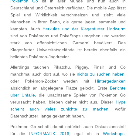
Pokémon Go
ist in aller Munde und nun auch in
Deutschland und Österreich verfügbar. Die mobile App lässt
Spiel und Wirklichkeit verschmelzen und zieht viele
Menschen in ihren Bann, die gerne jagen, sammeln und
kämpfen. Auch
Herkules und der Klagenfurter Lindwurm
sind von Pokémons und PokeStops umgeben und werden
stark von offensichtlichen ‘Gamern’ bevölkert. Das
Klagenfurter Universitätsgelände ist bereits ebenfalls ein
beliebtes Pokémon-Jagdrevier.
Allerdings tauchen Pikatchu, Piggey, Pinsir und Co
manchmal auch dort auf, wo sie
nichts zu suchen haben
,
oder Pokémon-Zocker werden mit
Hintergedanken
absichtlich an abgelegene Plätze gelockt. Erste
Berichte
über Unfälle
, die unachtsame Spieler von Pokémon Go
verursacht haben, blieben daher nicht aus. Dieser
Hype
scheint auch vieles zunichte zu machen
, wofür
Datenschützer lange gekämpft haben.
Pokémon Go schafft damit natürlich auch Diskussionsstoff
für die
INFORMATIK 2016
, egal ob in
Workshops
,